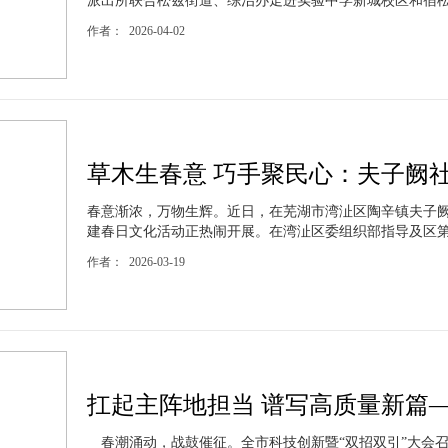
派出所联合松兹街道、综治办走进实验中学新城校区和宿松职
作者： 2026-04-02
草木生春意 巧手聚民心：夫子阙社
春意渐浓，万物生辉。近日，在芜湖市湾沚区陶辛镇夫子
建春日文化活动正热闹开展。在湾沚区委组织部指导及区第四
作者： 2026-03-19
扛起主阵地担当 谱写高质量新篇—
春潮涌动，战鼓催征。全市科技创新暨“双招双引”大会