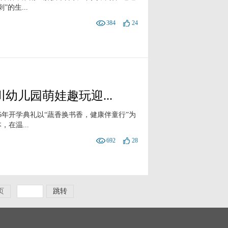
的生...
384
24
幼儿园萌娃趣玩迎...
6年开学典礼以“蔬香换书香，健康伴童行”为
在温...
692
28
页
跳转