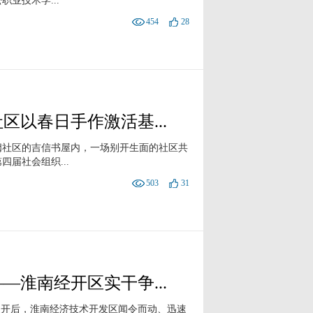
业技术学...
454
28
区以春日手作激活基...
阙社区的吉信书屋内，一场别开生面的社区共
届社会组织...
503
31
—淮南经开区实干争...
召开后，淮南经济技术开发区闻令而动、迅速