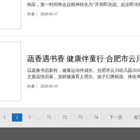
响应，第一时间将会议精神转化为“开局即决战、起步即冲刺”
作者： 2026-03-17
蔬香遇书香 健康伴童行 合肥市云川
以蔬换书启新程，健康运动伴成长。合肥市云川幼儿园202
主题温情启幕，深耕健康育人理念。孩子们携鲜蔬、捧绘本，
作者： 2026-03-10
1
2
3
...
71
72
73
74
下一页
尾