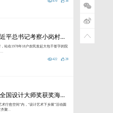
470
38
平总书记考察小岗村...
，站在1978年18户农民发起大包干签字的院
..
422
28
国设计大师奖获奖海...
艺术疗愈空间”内，“设计艺术下乡展”活动圆
聚...