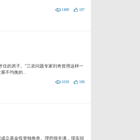
1480
187
才住的房子。”三农问题专家刘奇曾用这样一
不均衡的...
1630
186
想成立基金投资独角兽。理想很丰满，现实却