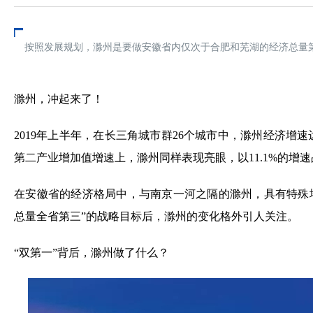
按照发展规划，滁州是要做安徽省内仅次于合肥和芜湖的经济总量
滁州，冲起来了！
2019年上半年，在长三角城市群26个城市中，滁州经济增速
第二产业增加值增速上，滁州同样表现亮眼，以11.1%的增
在安徽省的经济格局中，与南京一河之隔的滁州，具有特殊地位
总量全省第三”的战略目标后，滁州的变化格外引人关注。
“双第一”背后，滁州做了什么？