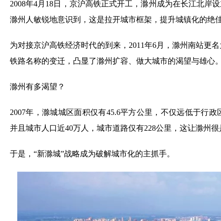
2008年4月18日，京沪高铁正式开工，滁州成为在长江北岸
滁州人敏锐地意识到，这是拉开城市框架，提升城镇化的绝
为对接京沪高铁经济时代的到来，2011年6月，滁州南站更
铁路名称的变迁，凸显了滁州扩容、做大城市的渴望与雄心
滁州有多渴望？
2007年，滁城城区面积仅有45.6平方公里，不仅远低于
并且城市人口近40万人，城市道路仅有228公里，这让滁州
于是，“新滁城”战略成为破解城市化的主抓手。