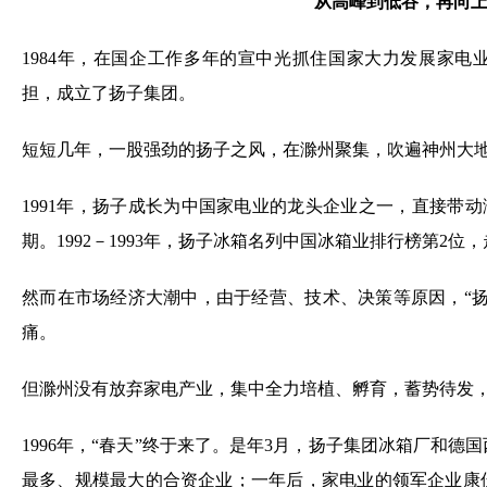
从高峰到低谷，再向
1984年，在国企工作多年的宣中光抓住国家大力发展家
担，成立了扬子集团。
短短几年，一股强劲的扬子之风，在滁州聚集，吹遍神州大
1991年，扬子成长为中国家电业的龙头企业之一，直接带动
期。1992－1993年，扬子冰箱名列中国冰箱业排行榜第2位
然而在市场经济大潮中，由于经营、技术、决策等原因，“
痛。
但滁州没有放弃家电产业，集中全力培植、孵育，蓄势待发，
1996年，“春天”终于来了。是年3月，扬子集团冰箱厂和
最多、规模最大的合资企业；一年后，家电业的领军企业康