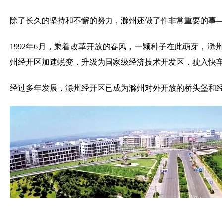
除了长久的坚持和不懈的努力，滁州还做了件非常重要的事
1992年6月，乘着改革开放的春风，一颗种子在此萌芽，滁州
州经开区加速蜕变，升级为国家级经济技术开发区，驶入快
经过多年发展，滁州经开区已成为滁州对外开放的桥头堡和