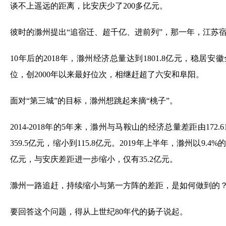
谈不上遥远的距离，比安庆少了200多亿元。
彼时的滁州提出“追宿迁、超千亿、进前列”，那一年，江苏宿迁突
10年后的2018年，滁州经济总量达到1801.8亿元，稳居安
位，创2000年以来最好位次，相继赶超了六安和阜阳。
面对“第三城”的目标，滁州想跳起来摘“桃子”。
2014-2018年的5年来，滁州与马鞍山的经济总量差距由172
359.5亿元，缩小到115.8亿元。2019年上半年，滁州以9.4
亿元，与安庆差距进一步缩小，仅有35.2亿元。
滁州一路追赶，持续缩小与第一方阵的差距，是如何做到的
要回答这个问题，得从上世纪80年代的扬子说起。