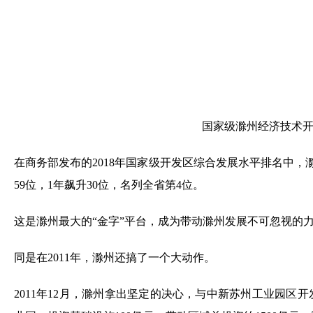
国家级滁州经济技术
在商务部发布的2018年国家级开发区综合发展水平排名中，
59位，1年飙升30位，名列全省第4位。
这是滁州最大的“金字”平台，成为带动滁州发展不可忽视的
同是在2011年，滁州还搞了一个大动作。
2011年12月，滁州拿出坚定的决心，与中新苏州工业园区