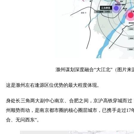
滁州谋划深度融合“大江北”（图片来
这是滁州左右逢源区位优势的最大程度体现。
身处长三角两大副中心南京、合肥之间，京沪高铁穿城而过
州顺势而动，是南京都市圈的核心圈层城市，已携手走过17年
合、无问西东”。