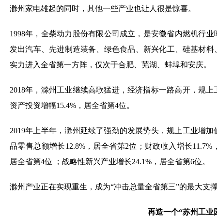
滁州家电雄起的同时，其他一些产业也让人很是惊喜。
1998年，全柴动力股份有限公司成立，是安徽省内燃机行业
发出汽车、先进制造装备、绿色食品、新兴化工、硅基材料
实力进入全省第一方阵，仅次于合肥、芜湖、蚌埠和安庆。
2018年，滁州工业继续高歌猛进，经济指标一路高开，规上工
资产投资增幅15.4%，居全省第4位。
2019年上半年，滁州延续了强劲的发展势头，规上工业增加值
品零售总额增长12.8%，居全省第2位；财政收入增长11.7%
居全省第4位 ；战略性新兴产业增长24.1%，居全省第6位。
滁州产业正在实现重生，成为“冲击总量全省第三”的最大支
再造一个“苏州工业