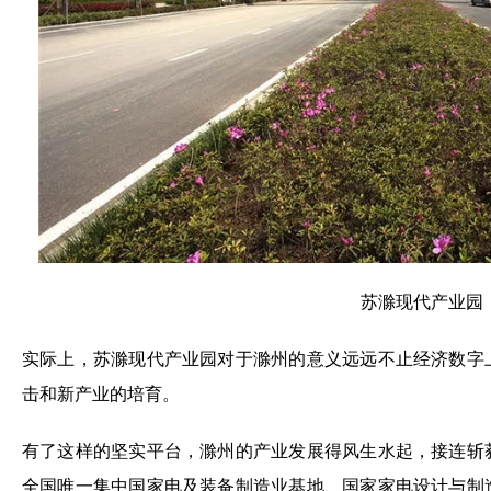
苏滁现代产业园
实际上，苏滁现代产业园对于滁州的意义远远不止经济数字
击和新产业的培育。
有了这样的坚实平台，滁州的产业发展得风生水起，接连斩
全国唯一集中国家电及装备制造业基地、国家家电设计与制