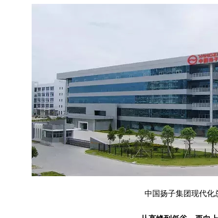
中国扬子集团现代化