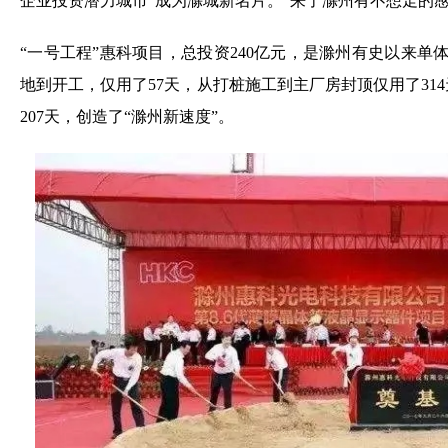
企业投资潜力城市”成为滁城新名片。“来了滁州有不想走的
“一号工程”惠科项目，总投资240亿元，是滁州有史以来单体
地到开工，仅用了57天，从打桩施工到主厂房封顶仅用了31
207天，创造了“滁州新速度”。