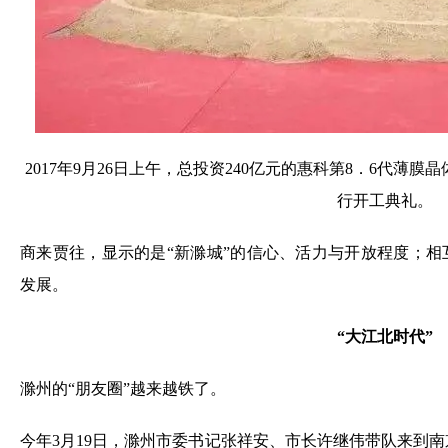
2017年9月26日上午，总投资240亿元的惠科第8．6代
行开工典礼。
商来贾往，显示的是“新滁城”的信心、活力与开放程度；相
发展。
“大江北时代”
滁州的“朋友圈”越来越铁了。
今年3月19日，滁州市委书记张祥安、市长许继伟带队来到