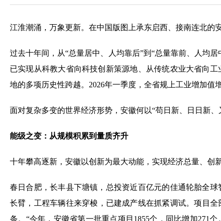
江淮潮涌，万象更新。在中国版图上承东启西、接南连北的安
过去十年间，从“总量居中、人均靠后”到“总量靠前、人均居中
已实现从科教大省向科技创新策源地、从传统农业大省向工
地的多项历史性跨越。2026年一季度，全省规上工业增加值增
面对复杂多变的世界经济形势，安徽何以“苟日新、日日新、
能级之变：从规模积累到量质齐升
十年攀高逐新，安徽以创新为最大动能，实现经济总量、创
春日合肥，长丰县下塘镇，总投资近百亿元的佳通轮胎全球
长臂，工程车辆往来穿梭，已建成产线在抓紧调试。项目全部
条。“今年，安徽省第一批重点项目1855个，同比增加271个