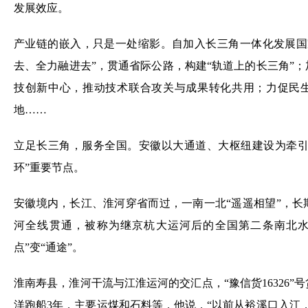
发展效应。
产业链的嵌入，只是一处缩影。自加入长三角一体化发展国
去、全力融进去”，贯通省际公路，构建“轨道上的长三角”
技创新中心，推动技术联合攻关与成果转化共用；力促民生
地……
立足长三角，服务全国。安徽以大通道、大枢纽建设为牵引，
环”重要节点。
安徽境内，长江、淮河穿省而过，一南一北“遥遥相望”，长期
河全线贯通，被称为继京杭大运河后的全国第二条南北水
点”变“通途”。
淮南寿县，淮河干流与江淮运河的交汇点，“豫信货16326
洋跑船3年，主要运煤和石料等，他说，“以前从裕溪口入江，