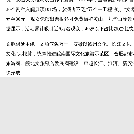
30个剧种入皖展演101场，参演者不乏“五个一工程”奖、“文
元至30元，观众凭演出票根还可免费游览黄山、九华山等
据显示，活动累计吸引近9万名观众，40岁以下占比超过七成
文脉绵延不绝，文旅气象万千。安徽以徽州文化、长江文化
文化”为根脉，统筹推进皖南国际文化旅游示范区、合肥都
旅游圈、皖北文旅融合发展圈建设，串起长江、淮河、新安
快形成。
悠悠万事，民生为大。七千多万江淮儿女，在民生实事的托
53岁的阜阳社区工作者张芳日常十分忙碌，如今在城市音
的“一城暖阳”城市音乐会、“金牌唱将”等系列城市文旅IP
万人次线下“打卡”、近百万人次线上观看。