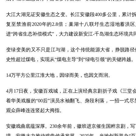
大江大湖见证安徽生态之变。长江安徽段400多公里，累计拆
复至禁渔前2020年的2.8倍；巢湖十八联圩生态湿地蓄
进“跨省生态补偿模式”，大力建设新安江-千岛湖生态环境
变绿变美的又不只是江与湖，这个传统能源大省，挣脱路径依赖
史性超过煤电，实现从“煤电主导”到“绿电引领”的关键跨越。
14万平方公里江淮大地，因绿而美，也因文而润。
4月17日夜，安徽百戏城，正在上演经典京剧折子戏《三堂
着华美戏服的“00后”演员水袖翻飞、身段利落，一招一式尽
观众薛峰连连竖起大拇指。
安徽戏曲底蕴深厚。230余年前，徽班进京催生国粹京剧，
境，安徽大力推动戏曲传承发展。2025年，当地创新举办“