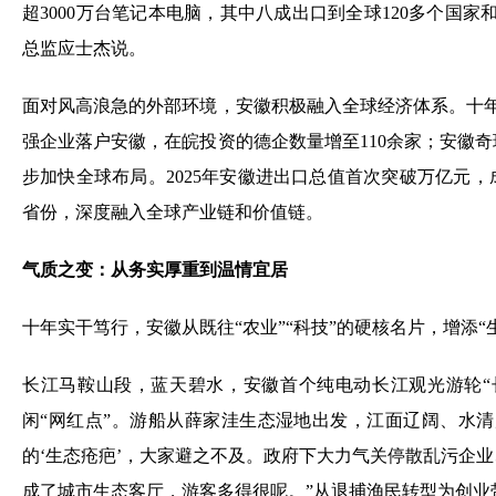
超3000万台笔记本电脑，其中八成出口到全球120多个国
总监应士杰说。
面对风高浪急的外部环境，安徽积极融入全球经济体系。十年
强企业落户安徽，在皖投资的德企数量增至110余家；安徽
步加快全球布局。2025年安徽进出口总值首次突破万亿元
省份，深度融入全球产业链和价值链。
气质之变：从务实厚重到温情宜居
十年实干笃行，安徽从既往“农业”“科技”的硬核名片，增添
长江马鞍山段，蓝天碧水，安徽首个纯电动长江观光游轮“
闲“网红点”。游船从薛家洼生态湿地出发，江面辽阔、水
的‘生态疮疤’，大家避之不及。政府下大力气关停散乱污企
成了城市生态客厅，游客多得很呢。”从退捕渔民转型为创业