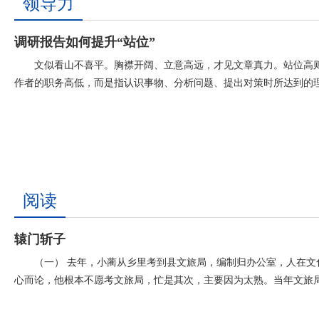
阜宁何以“滤”尽天下
领导力
在盐城阜宁，一粒来自四十年前的产业种子，已长成覆盖神州、
调研报告如何提升“站位”
房鳞次栉比、生产车间里的智能设备高速运转、研发中心内的科研人员潜
文似看山不喜平。胸襟开阔、立意高远，才见文章真力。站位高则
作者的职务高低，而是指认识事物、分析问题、提出对策时所达到的理
阅读
辕门斩子
（一） 去年，小蔺从乡里考到县文旅局，编制归办公室，人在
心而论，他根本不愿考文旅局，忙是其次，主要因为太熟。当年文旅局还